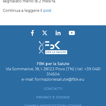
segnalato meno di 2 mesi fa.
Continua a leggere il
post
FBK per la Salute
Via Sommarive, 18, I-38123 Povo (TN) | tel.
+39 0461
314504
e-mail:
formazionesalute@fbk.eu
CONTATTI
PRIVACY E COOKIE
CAMBIA IMPOSTAZIONI COOKIE