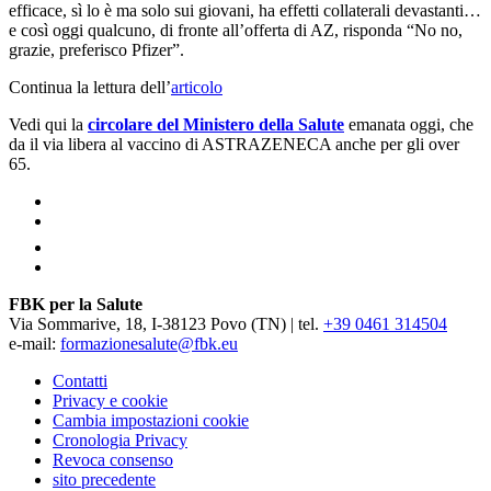
efficace, sì lo è ma solo sui giovani, ha effetti collaterali devastanti…
e così oggi qualcuno, di fronte all’offerta di AZ, risponda “No no,
grazie, preferisco Pfizer”.
Continua la lettura dell’
articolo
Vedi qui la
circolare del Ministero della Salute
emanata oggi, che
da il via libera al vaccino di ASTRAZENECA anche per gli over
65.
FBK per la Salute
Via Sommarive, 18, I-38123 Povo (TN) | tel.
+39 0461 314504
e-mail:
formazionesalute@fbk.eu
Contatti
Privacy e cookie
Cambia impostazioni cookie
Cronologia Privacy
Revoca consenso
sito precedente