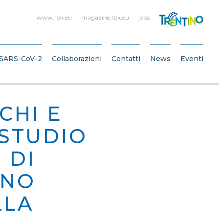
www.fbk.eu
magazine.fbk.eu
jobs
SARS-CoV-2
Collaborazioni
Contatti
News
Eventi
CHI E
 STUDIO
 DI
UNO
LLA