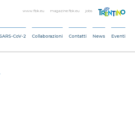
www.fbk.eu
magazine.fbk.eu
jobs
SARS-CoV-2
Collaborazioni
Contatti
News
Eventi
E