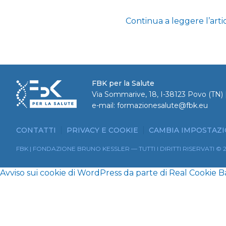
Continua a leggere l’arti
FBK per la Salute
Via Sommarive, 18, I-38123 Povo (TN) |
e-mail:
formazionesalute@fbk.eu
CONTATTI
PRIVACY E COOKIE
CAMBIA IMPOSTAZI
FBK | FONDAZIONE BRUNO KESSLER — TUTTI I DIRITTI RISERVATI © 
Avviso sui cookie di WordPress da parte di Real Cookie 