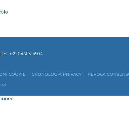
colo
 tel.
+39 0461 314504
ONI COOKIE
CRONOLOGIA PRIVACY
REVOCA CONSENS
2026
Banner