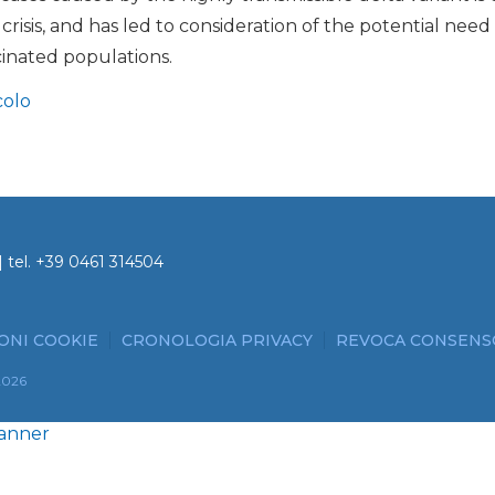
risis, and has led to consideration of the potential need
cinated populations.
colo
 tel.
+39 0461 314504
ONI COOKIE
CRONOLOGIA PRIVACY
REVOCA CONSENS
2026
Banner