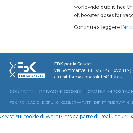
worldwide public health c
of, booster doses for vac
Continua a leggere l’
arti
FBK per la Salute
Via Sommarive, 18, I-38123 Povo (TN) |
e-mail:
formazionesalute@fbk.eu
CONTATTI
PRIVACY E COOKIE
CAMBIA IMPOSTAZI
FBK | FONDAZIONE BRUNO KESSLER — TUTTI I DIRITTI RISERVATI © 
Avviso sui cookie di WordPress da parte di Real Cookie 