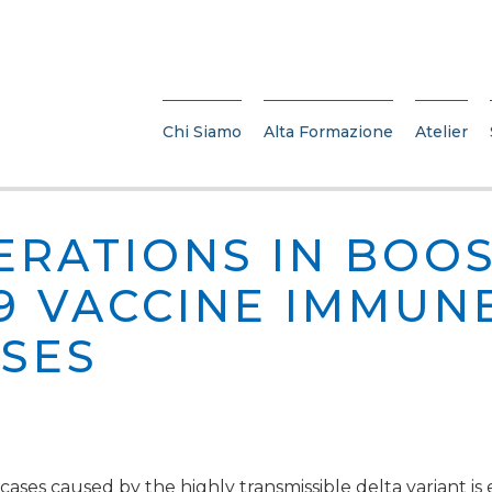
Chi Siamo
Alta Formazione
Atelier
ERATIONS IN BOO
19 VACCINE IMMUN
SES
ases caused by the highly transmissible delta variant is