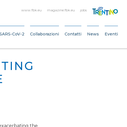
www.fbk.eu
magazine.fbk.eu
jobs
SARS-CoV-2
Collaborazioni
Contatti
News
Eventi
STING
E
 exacerbating the