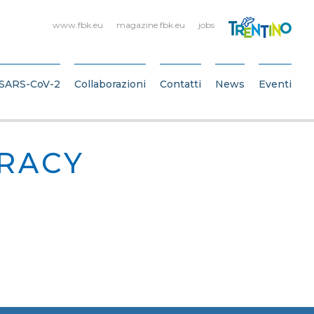
www.fbk.eu
magazine.fbk.eu
jobs
SARS-CoV-2
Collaborazioni
Contatti
News
Eventi
ERACY