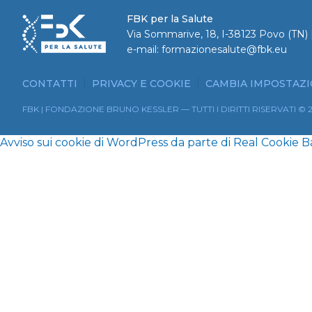
FBK per la Salute
Via Sommarive, 18, I-38123 Povo (TN) |
e-mail:
formazionesalute@fbk.eu
CONTATTI
PRIVACY E COOKIE
CAMBIA IMPOSTAZI
FBK | FONDAZIONE BRUNO KESSLER — TUTTI I DIRITTI RISERVATI © 
Avviso sui cookie di WordPress da parte di Real Cookie 