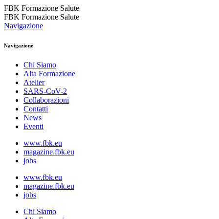
FBK Formazione Salute
FBK Formazione Salute
Navigazione
Navigazione
Chi Siamo
Alta Formazione
Atelier
SARS-CoV-2
Collaborazioni
Contatti
News
Eventi
www.fbk.eu
magazine.fbk.eu
jobs
www.fbk.eu
magazine.fbk.eu
jobs
Chi Siamo