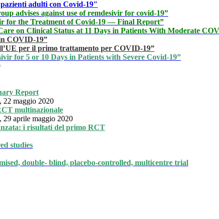
pazienti adulti con Covid-19″
 advises against use of remdesivir for covid-19”
r for the Treatment of Covid-19 — Final Report”
 Care on Clinical Status at 11 Days in Patients With Moderate C
r in COVID-19”
ll’UE per il primo trattamento per COVID-19”
vir for 5 or 10 Days in Patients with Severe Covid-19”
0
nary Report
e, 22 maggio 2020
n RCT multinazionale
, 29 aprile maggio 2020
nzata: i risultati del primo RCT
ed studies
sed, double- blind, placebo-controlled, multicentre trial