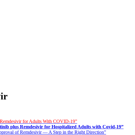
ir
 Remdesivir for Adults With COVID-19”
tinib plus Remdesivir for Hospitalized Adults with Covid-19”
roval of Remdesivir — A Step in the Right Direction”