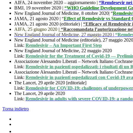
AIFA, 24 novembre 2020 – aggiornamento |
“Remdesevir nei 
BMJ, 19 novembre 2020 |
“WHO Guideline Development Group
New England Journal of Medicine, 8 ottobre 2020| “
Remdesivi
JAMA, 21 agosto 2020 | “
Effect of Remdesivir vs Standard
JAMA, 21 agosto 2020 (editoriale) |
“Efficacy of Remdesivi
AIFA, 25 giugno 2020
|
“Raccomandata l’autorizzazione ne
New England Journal of Medicine, 27 maggio 2020
|
“Remdesi
New England Journal of Medicine (editoriale), 27 maggio 202
Link:
Remdesivir – An Important First Step
New England Journal of Medicine, 22 maggio 2020
Link:
Remdesivir for the Treatment of Covid-19 — Prelimi
Associazione Alessandro Liberati – Network Italiano Cochran
Link:
Remdesivir in pazienti ospedalizzati: i risultati di u
Associazione Alessandro Liberati – Network Italiano Cochrane
Link:
Remdesivir in pazienti ospedalizzati con Covid-19 ava
The Lancet, 29 aprile 2020 [editoriale]
Link:
Remdesivir for COVID-19: challenges of underpower
The Lancet, 29 aprile 2020
Link:
Remdesivir in adults with severe COVID-19: a randomi
Torna indietro