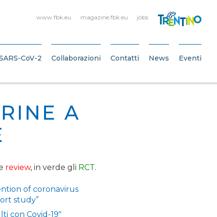
www.fbk.eu
magazine.fbk.eu
jobs
SARS-CoV-2
Collaborazioni
Contatti
News
Eventi
ARINE A
E
le
review
, in verde gli
RCT
.
ention of coronavirus
hort study”
lti con Covid-19″