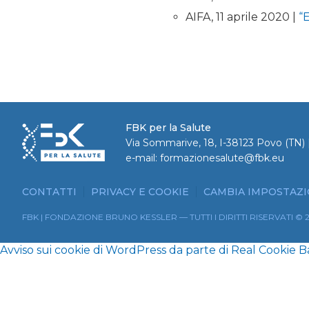
AIFA, 11 aprile 2020 |
“
FBK per la Salute
Via Sommarive, 18, I-38123 Povo (TN) |
e-mail:
formazionesalute@fbk.eu
CONTATTI
PRIVACY E COOKIE
CAMBIA IMPOSTAZI
FBK | FONDAZIONE BRUNO KESSLER — TUTTI I DIRITTI RISERVATI © 
Avviso sui cookie di WordPress da parte di Real Cookie 