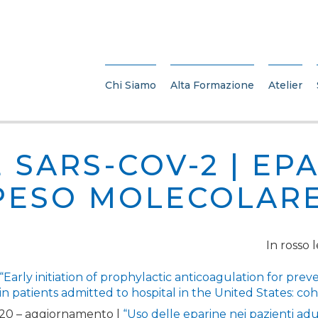
Chi Siamo
Alta Formazione
Atelier
 SARS-COV-2 | EP
PESO MOLECOLAR
In rosso 
“Early initiation of prophylactic anticoagulation for prev
in patients admitted to hospital in the United States: co
20 – aggiornamento |
“Uso delle eparine nei pazienti adu